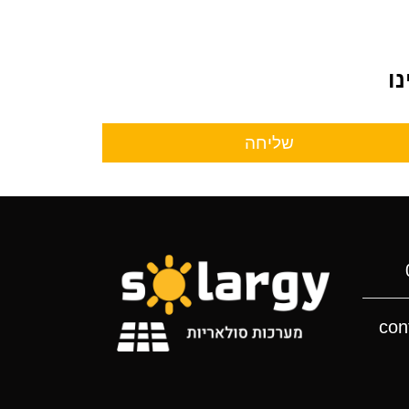
ו
שליחה
con